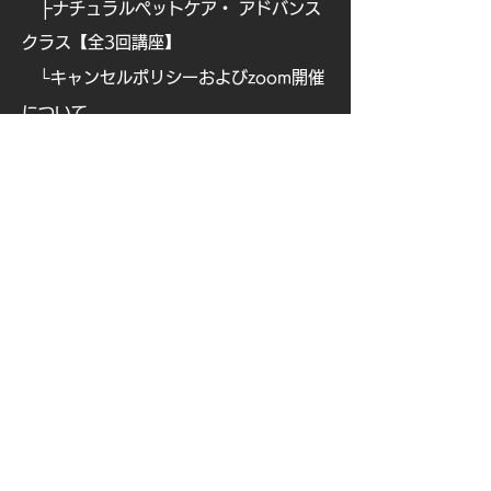
├
ナチュラルペットケア・ アドバンス
クラス【全3回講座】
└
キャンセルポリシーおよびzoom開催
について
Aroma TETE
お問い合せ
​
講師専用
├
ショップサイト
├
ビューティーアロマデータ
├
ベビー＆キッズアロマデータ
└
アロマクラフトデータ
特定商取引に関する法律に基づく表示