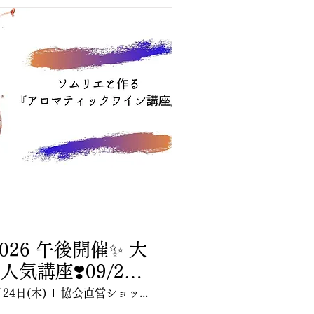
定講師講座
2026 午後開催✨ 大
人気講座❣️09/24
(木曜日)13:00〜
月24日(木)
協会直営ショップ Aroma TETE