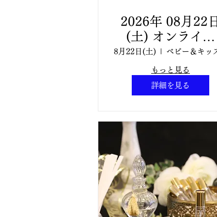
2026年 08月22
(土) オンライン
【BDA主催🌿ベ
8月22日(土)
ー＆キッズアロマ
もっと見る
定講師講座】定
詳細を見る
25名