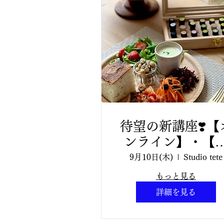
待望の新講座❣️【
ンライン】・【
面】 受講
9月10日(木)
Studio tete
2026/09/10（木
もっと見る
日）BDA アロマ
詳細を見る
ードコーディネー
ー講座