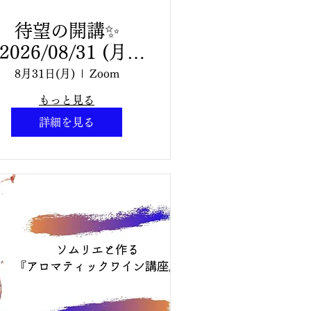
待望の開講✨
2026/08/31 (月)
3:00〜16:00 ナチ
8月31日(月)
Zoom
ュラルペットケア・
もっと見る
アドバンスコース
詳細を見る
クラス １回目【全3
回講座】