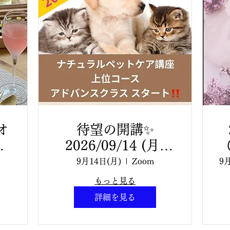
オ
待望の開講✨
対
2026/09/14 (月)
13:00〜16:00 ナチ
9月14日(月)
Zoom
9
曜
ュラルペットケア・
もっと見る
フ
アドバンスコース
詳細を見る
タ
クラス 2回目（１回
目はアーカイブ受