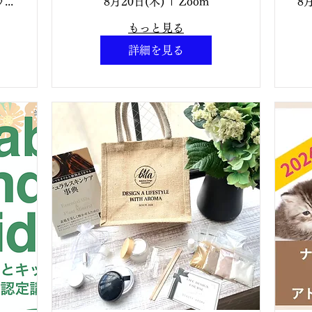
〜
20:00~22:00 大人
協会直営ショップ Aroma TETE
8月20日(木)
Zoom
8
】
気講座✨ 【ナチュ
もっと見る
イ
ラルペットケア講
詳細を見る
座】