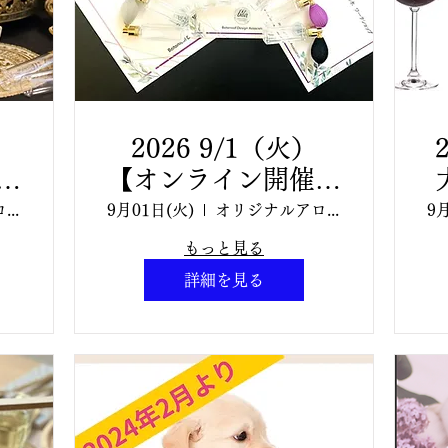
2026 9/1（火）
】
【オンライン開催】
科
ブレンドデザイン科
オリジナルアロマ香水ワークショップ
9月01日(火)
オリジナルアロマ香水 認定講師養成講座
9
マ
「オリジナルアロマ
もっと見る
ッ
香水 認定講師養成
詳細を見る
講座」