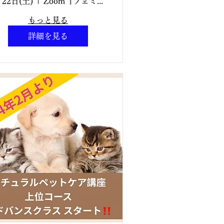
新講座 開催✨2026
月22日(土)
Zoom『フェミニンアロマケア認定講師講座』
年08月22日（土）
もっと見る
10:00~15:00 フェ
詳細を見る
ミニンアロマケア認
定講師講座