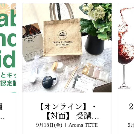
講）【全3回講座】
曜
【オンライン】・
イ
【対面】 受講
2026/09/18（金）
9月18日(金)
Aroma TETE
9