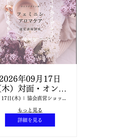
2026年09月17日
（木）対面・オンラ
イン同時開催 お待
月17日(木)
協会直営ショップ Aroma TETE
たせしました✨ 新
もっと見る
講座 開催✨
詳細を見る
10:30~15:30 フェ
ミニンアロマケア認