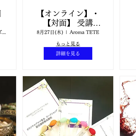
日
【オンライン】・
【対面】 受講
ビ
2026/08/27（木）
1
ベビー＆キッズアロマ認定講師講座
8月27日(木)
Aroma TETE
認
ビューティーアロマ
もっと見る
員
クラフト認定講師講
詳細を見る
座