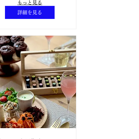
15:0【対面講座】
もっと見る
アロマティックワイ
詳細を見る
ン®︎講座