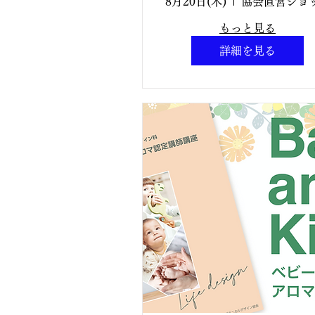
(木曜日)10:30
8月20日(木)
12:30【対面講座
もっと見る
アロマティックワ
詳細を見る
ン®︎講座