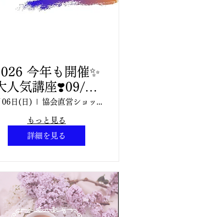
2026 今年も開催✨
大人気講座❣️09/06
(日曜日)10:30〜
月06日(日)
協会直営ショップ Aroma TETE
12:30【対面講座】
もっと見る
アロマティックワイ
詳細を見る
ン®︎講座