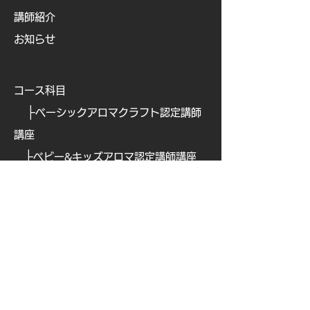
講師紹介
お知らせ
コース科目
├
ベーシックアロマクラフト認定講師
講座
├
ベビー&キッズアロマ認定講師講座
├
ビューティアロマクラフト認定講師
講座
├
ビューティアロマ認定講師講
座
├
​
アロマフードコーディネーター講座
├
​
アロマテックワイン認定講師講座
├
​
オリジナルアロマ香水ワークショッ