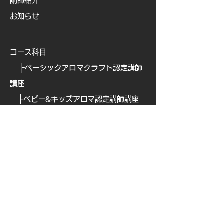
講師紹介
お知らせ
コース科目
├
ベーシックアロマクラフト認定講師
講座
├
ベビー&キッズアロマ認定講師講座
├
ビューティアロマクラフト認定講師
講座
├
ビューティアロマ認定講師講
座
├
​
アロマフードコーディネーター講座
├
​
アロマテックワイン認定講師講座
├
​
オリジナルアロマ香水ワークショッ
プ認定講座