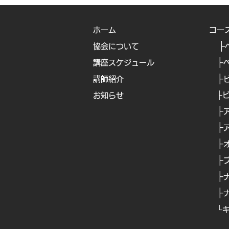
ホーム
コー
├
協会について
├
講座スケジュール
├
講師紹介
├
お知らせ
├
​
├
​
├
​
├
├
├
└