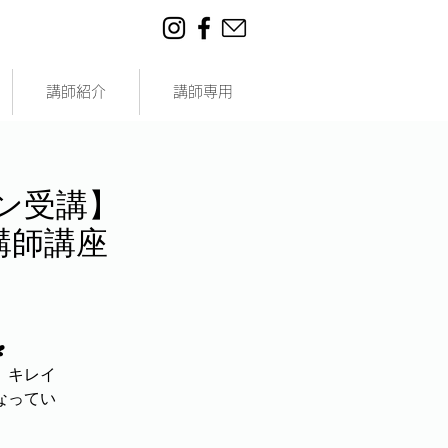
講師紹介
講師専用
イン受講】
講師講座
️
、キレイ
なってい