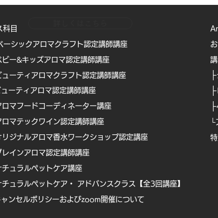
詳しくはこちら
ス科目
A
ベーシックアロマクラフト認定講師講座
お
ベビー&キッズアロマ認定講師講座
​
├
ビューティアロマクラフト認定講師講座
├
ビューティアロマ認定講師講
座
├
アロマフードコーディネーター講座
アロマテックワイン認定講師講座
└
オリジナルアロマ香水ワークショップ認定講座
特
Copyright © Boanical Design Assosciation . All rights reserved.
ブレインアロマ認定講師講座
ナチュラルペットケア講
座
ナチュラルペットケア・ アドバンスクラス【全3回講座】
キャンセルポリシーおよびzoom開催について