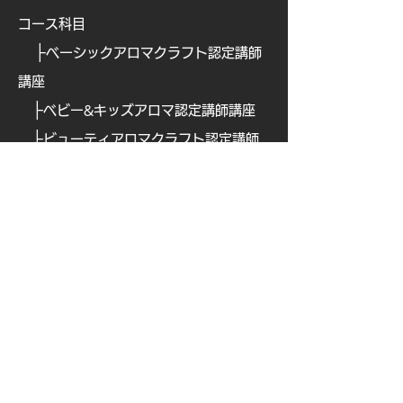
コース科目
├
ベーシックアロマクラフト認定講師
講座
├
ベビー&キッズアロマ認定講師講座
├
ビューティアロマクラフト認定講師
講座
├
ビューティアロマ認定講師講
座
├
​
アロマフードコーディネーター講座
├
​
アロマテックワイン認定講師講座
├
​
オリジナルアロマ香水ワークショッ
プ認定講座
├
ブレインアロマ認定講師講座
├
ナチュラルペットケア講
座
├
ナチュラルペットケア・ アドバンス