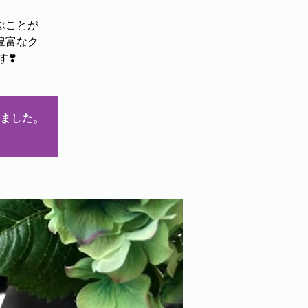
ぶことが
豊富なク
❣️
ました。