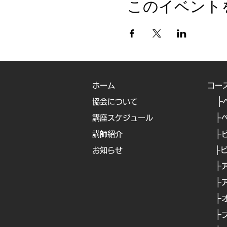
このイベント
ホーム
コー
├
協会について
├
講座スケジュール
├
講師紹介
├
お知らせ
├
​
├
​
├
​
├