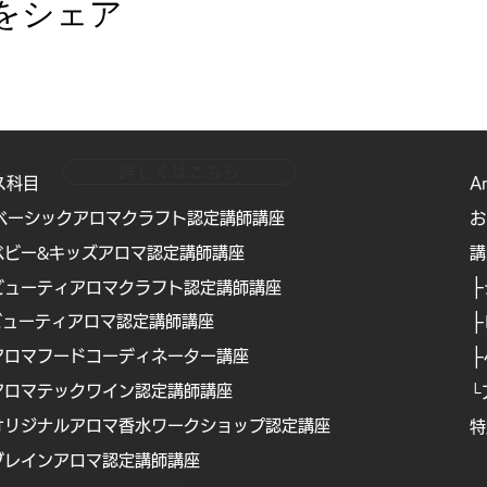
をシェア
詳しくはこちら
ス科目
A
ベーシックアロマクラフト認定講師講座
お
ベビー&キッズアロマ認定講師講座
​
├
ビューティアロマクラフト認定講師講座
├
ビューティアロマ認定講師講
座
├
アロマフードコーディネーター講座
アロマテックワイン認定講師講座
└
オリジナルアロマ香水ワークショップ認定講座
特
Copyright © Boanical Design Assosciation . All rights reserved.
ブレインアロマ認定講師講座