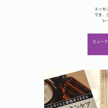
エッセ
でき、
レ
ビューテ