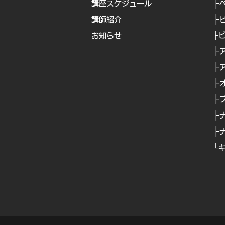
├
講座スケジュール
├
講師紹介
├
お知らせ
├
​
├
​
├
​
├
├
├
└