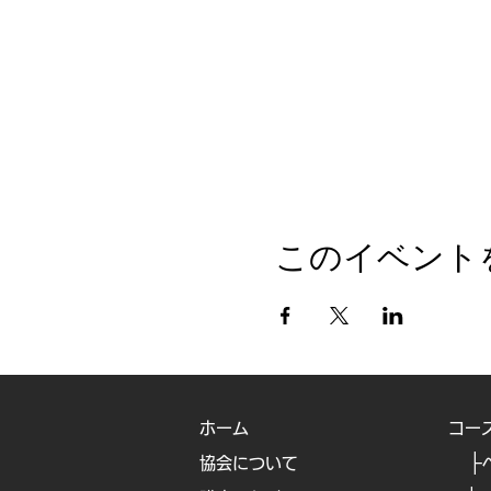
このイベント
ホーム
コー
├
協会について