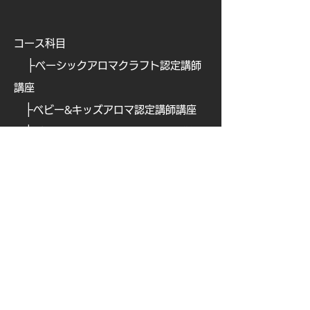
コース科目
├
ベーシックアロマクラフト認定講師
講座
├
ベビー&キッズアロマ認定講師講座
├
ビューティアロマクラフト認定講師
講座
├
ビューティアロマ認定講師講
座
├
​
アロマフードコーディネーター講座
├
​
アロマテックワイン認定講師講座
├
​
オリジナルアロマ香水ワークショッ
プ認定講座
├
ブレインアロマ認定講師講座
├
ナチュラルペットケア講
座