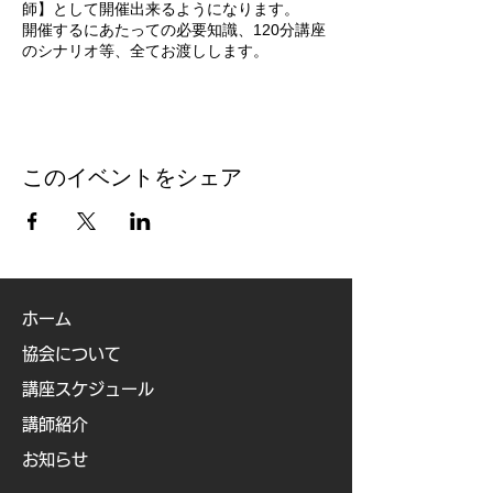
師】として開催出来るようになります。
開催するにあたっての必要知識、120分講座
のシナリオ等、全てお渡しします。
★ご確認ください★
本講座で使用するアロマは全てdoTERA社の
ものです。doTERA社のアロマを使用したこ
とのない方はご相談ください。
このイベントをシェア
【時 間】 3月10日(火) 14時〜18時 (4時
間程度。終了時間は前後します)
【場 所】ikat京橋7階
https://www.i-kat.co.jp/kyobashi-map.html
【受講料】 55,000円(税別) (入会金等諸費
ホーム
用・受講料)
協会について
【参加につきまして】
①講師講座受講前に、一度「オリジナルアロ
講座スケジュール
マ香水ワークショップ」をご受講下さい。本
講座を受講して頂き、雰囲気や流れをご理解
講師紹介
頂いた上で、自己開催を希望されるようであ
お知らせ
ればお申し込みください。
②本講座ではアロマの基礎知識についてはお