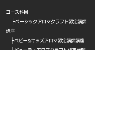
コース科目
├
ベーシックアロマクラフト認定講師
講座
├
ベビー&キッズアロマ認定講師講座
├
ビューティアロマクラフト認定講師
講座
├
ビューティアロマ認定講師講
座
├
​
アロマフードコーディネーター講座
├
​
アロマテックワイン認定講師講座
├
​
オリジナルアロマ香水ワークショッ
プ認定講座
├
ブレインアロマ認定講師講座
├
ナチュラルペットケア講
座