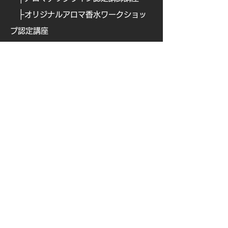
├
​
オリジナルアロマ香水ワークショッ
プ認定講座
├
ブレインアロマ認定講師講座
├
ナチュラルペットケア講
座
├
ナチュラルペットケア・ アドバンス
クラス【全3回講座】
└
キャンセルポリシーおよびzoom開催
について
Aroma TETE
お問い合せ
​
講師専用
├
ショップサイト
├
ビューティーアロマデータ