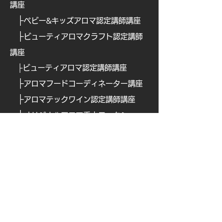
講座
├
ベビー&キッズアロマ認定講師講座
├
ビューティアロマクラフト認定講師
講座
├
ビューティアロマ認定講師講
座
├
​
アロマフードコーディネーター講座
├
​
アロマテックワイン認定講師講座
├
​
オリジナルアロマ香水ワークショッ
プ認定講座
├
ブレインアロマ認定講師講座
├
ナチュラルペットケア講
座
├
ナチュラルペットケア・ アドバンス
クラス【全3回講座】
└
キャンセルポリシーおよびzoom開催