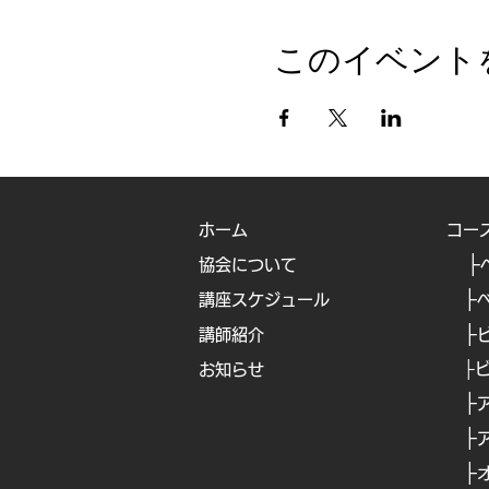
購入すると結構なお値段も
プレゼントでも喜ばれます
このイベント
【日時】７月13日(火)・25日
両日ともAM10:00〜11:30、
７月13日 AM バスボム P
７月25日 AM 石鹸 P
日にちで選べば1DAYレッ
ホーム
コー
時間で選べば2DAYレッス
├
協会について
【受講料】8800円(税込)
├
講座スケジュール
レシピ(QRコードから無料
├
講師紹介
【参加方法】対面（各回 定員
├
お知らせ
├
​
【対面の場所】Aroma TET
├
​
https://aromatete.com/acces
├
​