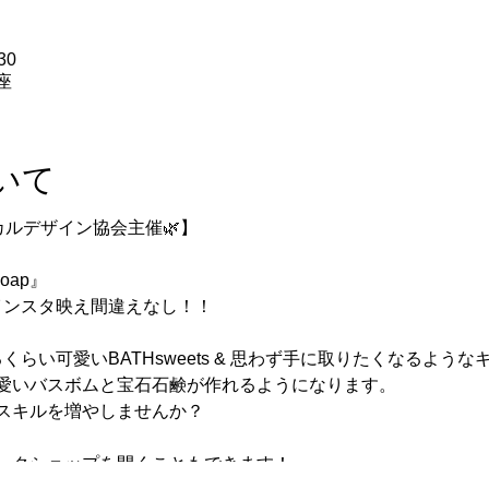
30
座
いて
カルデザイン協会主催🌿】
soap』
インスタ映え間違えなし！！
らい可愛いBATHsweets & 思わず手に取りたくなるようなキラキ
愛いバスボムと宝石石鹸が作れるようになります。
スキルを増やしませんか？
ークショップを開くこともできます！