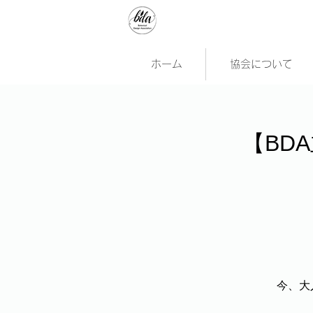
ホーム
協会について
【BD
今、大