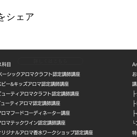
するバスボム！
ょ！
をシェア
(日)
PM1:00〜2:30。
M 石鹸
M バスボム
スン♪
詳しくはこちら
ス科目
A
ンもできます♪
ベーシックアロマクラフト認定講師講座
お
ベビー&キッズアロマ認定講師講座
​
で印刷可能)&ディプロマ付き
├
ビューティアロマクラフト認定講師講座
6名） or Zoomオンライン
├
ビューティアロマ認定講師講
座
├
アロマフードコーディネーター講座
E
アロマテックワイン認定講師講座
└
s/
オリジナルアロマ香水ワークショップ認定講座
特