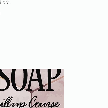
ります。
！