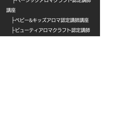
ベーシックアロマクラフト認定講師
講座
├
ベビー&キッズアロマ認定講師講座
├
ビューティアロマクラフト認定講師
講座
├
ビューティアロマ認定講師講
座
├
​
アロマフードコーディネーター講座
├
​
アロマテックワイン認定講師講座
├
​
オリジナルアロマ香水ワークショッ
プ認定講座
├
ブレインアロマ認定講師講座
├
ナチュラルペットケア講
座
├
ナチュラルペットケア・ アドバンス
クラス【全3回講座】
└
キャンセルポリシーおよびzoom開催