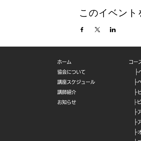
このイベント
ホーム
コー
├
協会について
├
講座スケジュール
├
講師紹介
├
お知らせ
├
​
├
​
├
​