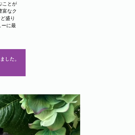
ぶことが
豊富なク
など盛り
ューに最
ました。