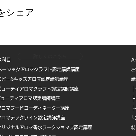
をシェア
詳しくはこちら
ス科目
A
ベーシックアロマクラフト認定講師講座
お
ベビー&キッズアロマ認定講師講座
​
├
ビューティアロマクラフト認定講師講座
├
ビューティアロマ認定講師講
座
├
アロマフードコーディネーター講座
アロマテックワイン認定講師講座
└
オリジナルアロマ香水ワークショップ認定講座
特
Copyright © Boanical Design Assosciation . All rights reserved.