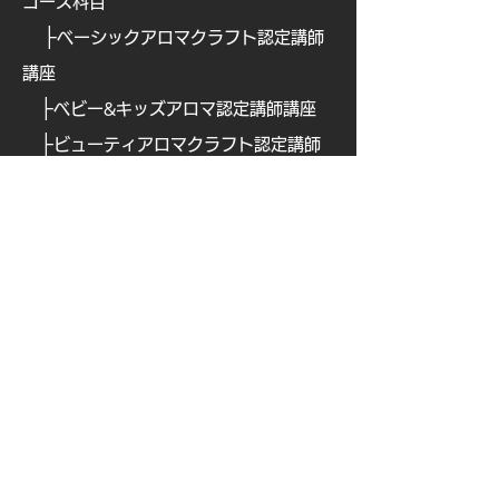
コース科目
├
ベーシックアロマクラフト認定講師
講座
├
ベビー&キッズアロマ認定講師講座
├
ビューティアロマクラフト認定講師
講座
├
ビューティアロマ認定講師講
座
├
​
アロマフードコーディネーター講座
├
​
アロマテックワイン認定講師講座
├
​
オリジナルアロマ香水ワークショッ
プ認定講座
├
ブレインアロマ認定講師講座
├
ナチュラルペットケア講
座
├
ナチュラルペットケア・ アドバンス
クラス【全3回講座】