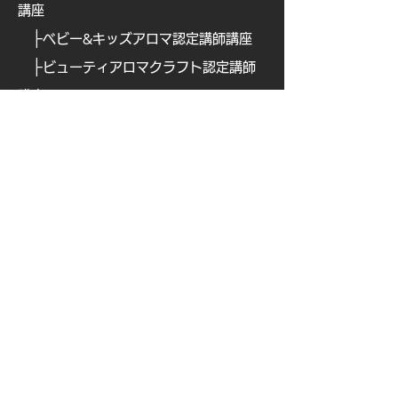
講座
├
ベビー&キッズアロマ認定講師講座
├
ビューティアロマクラフト認定講師
講座
├
ビューティアロマ認定講師講
座
├
​
アロマフードコーディネーター講座
├
​
アロマテックワイン認定講師講座
├
​
オリジナルアロマ香水ワークショッ
プ認定講座
├
ブレインアロマ認定講師講座
├
ナチュラルペットケア講
座
├
ナチュラルペットケア・ アドバンス
クラス【全3回講座】
└
キャンセルポリシーおよびzoom開催