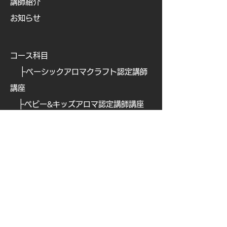
講師紹介
お知らせ
コース科目
├
ベーシックアロマクラフト認定講師
講座
├
ベビー&キッズアロマ認定講師講座
├
ビューティアロマクラフト認定講師
講座
├
ビューティアロマ認定講師講
座
├
​
アロマフードコーディネーター講座
├
​
アロマテックワイン認定講師講座
├
​
オリジナルアロマ香水ワークショッ
プ認定講座