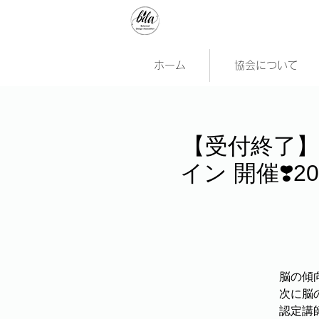
ホーム
協会について
【受付終了】
イン 開催❣️2
脳の傾
次に脳
認定講