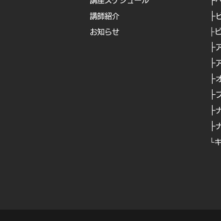
講座スケジュール
├
講師紹介
├
お知らせ
├
​
├
​
├
​
├
├
├
└