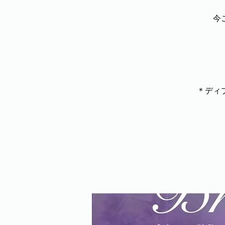
今
＊ディ