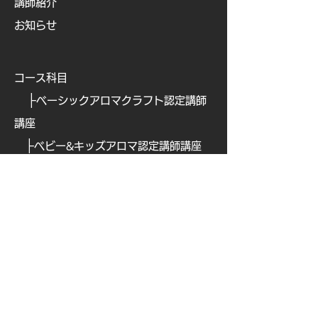
講師紹介
お知らせ
コース科目
├
ベーシックアロマクラフト認定講師
講座
├
ベビー&キッズアロマ認定講師講座
├
ビューティアロマクラフト認定講師
講座
├
ビューティアロマ認定講師講
座
├
​
アロマフードコーディネーター講座
├
​
アロマテックワイン認定講師講座
├
​
オリジナルアロマ香水ワークショッ
プ認定講座