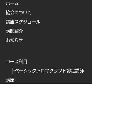
ホーム
協会について
講座スケジュール
講師紹介
お知らせ
コース科目
├
ベーシックアロマクラフト認定講師
講座
├
ベビー&キッズアロマ認定講師講座
├
ビューティアロマクラフト認定講師
講座
├
ビューティアロマ認定講師講
座
├
​
アロマフードコーディネーター講座