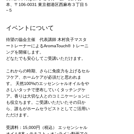
本、〒106-0031 東京都港区西麻布３丁目５
−５
イベントについて
待望の協会主催　代表講師 木村良子マスタ
ートレーナーによるAromaTouch® トレーニ
ングを開催します。
どなたでも安心してご受講いただけます。
これからの時期、さらに免疫力を上げるセル
フケア、ホームケアが必須だと思われま
す。 天然100%のエッセンシャルオイルをや
さしいタッチで塗布していくタッチングケ
ア。香りは大切な人とのコミニケーションに
も役立ちます。ご受講いただいたその日か
ら、誰もがホームセラピストとしてご活用い
ただけます。
受講料：15,000円（税込） エッセンシャル
オイル8本・テキスト・オンライン動画アク