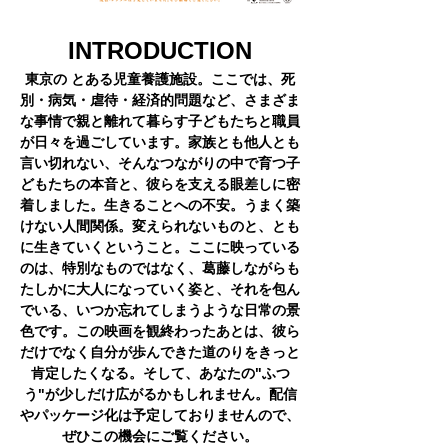
INTRODUCTION
東京の とある児童養護施設。ここでは、死
別・病気・虐待・経済的問題など、さまざま
な事情で親と離れて暮らす子どもたちと職員
が日々を過ごしています。家族とも他人とも
言い切れない、そんなつながりの中で育つ子
どもたちの本音と、彼らを支える眼差しに密
着しました。生きることへの不安。うまく築
けない人間関係。変えられないものと、とも
に生きていくということ。ここに映っている
のは、特別なものではなく、葛藤しながらも
たしかに大人になっていく姿と、それを包ん
でいる、いつか忘れてしまうような日常の景
色です。この映画を観終わったあとは、彼ら
だけでなく自分が歩んできた道のりをきっと
肯定したくなる。そして、あなたの"ふつ
う"が少しだけ広がるかもしれません。配信
やパッケージ化は予定しておりませんので、
ぜひこの機会にご覧ください。