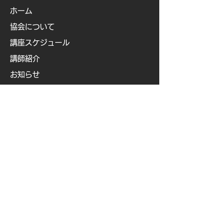
ホーム
協会について
講座スケジュール
講師紹介
お知らせ
コース科目
├
ベーシックアロマクラフト認定講師
講座
├
ベビー&キッズアロマ認定講師講座
├
ビューティアロマクラフト認定講師
講座
├
ビューティアロマ認定講師講
座
├
​
アロマフードコーディネーター講座