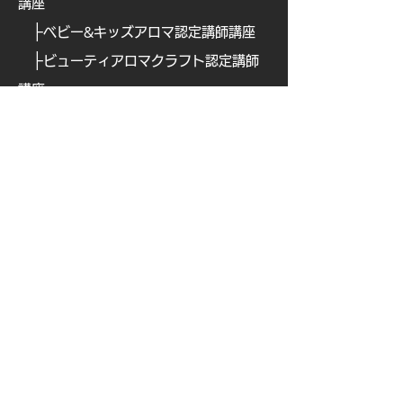
講座
├
ベビー&キッズアロマ認定講師講座
├
ビューティアロマクラフト認定講師
講座
├
ビューティアロマ認定講師講
座
├
​
アロマフードコーディネーター講座
├
​
アロマテックワイン認定講師講座
├
​
オリジナルアロマ香水ワークショッ
プ認定講座
├
ブレインアロマ認定講師講座
├
ナチュラルペットケア講
座
├
ナチュラルペットケア・ アドバンス
クラス【全3回講座】
└
キャンセルポリシーおよびzoom開催