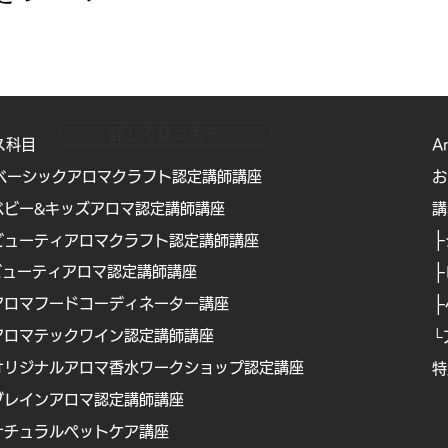
詳しくはこちら
ス科目
A
ベーシックアロマクラフト認定講師講座
お
ベビー&キッズアロマ認定講師講座
​
├
ビューティアロマクラフト認定講師講座
├
ビューティアロマ認定講師講
座
├
アロマフードコーディネーター講座
アロマテックワイン認定講師講座
└
オリジナルアロマ香水ワークショップ認定講座
特
Copyright © Boanical Design Assosciation . All rights reserved.
ブレインアロマ認定講師講座
ナチュラルペットケア講
座