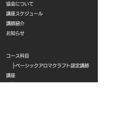
協会について
講座スケジュール
講師紹介
お知らせ
コース科目
├
ベーシックアロマクラフト認定講師
講座
├
ベビー&キッズアロマ認定講師講座
├
ビューティアロマクラフト認定講師
講座
├
ビューティアロマ認定講師講
座
├
​
アロマフードコーディネーター講座
├
​
アロマテックワイン認定講師講座