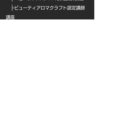
├
ビューティアロマクラフト認定講師
講座
├
ビューティアロマ認定講師講
座
├
​
アロマフードコーディネーター講座
├
​
アロマテックワイン認定講師講座
├
​
オリジナルアロマ香水ワークショッ
プ認定講座
├
ブレインアロマ認定講師講座
├
ナチュラルペットケア講
座
├
ナチュラルペットケア・ アドバンス
クラス【全3回講座】
└
キャンセルポリシーおよびzoom開催
について